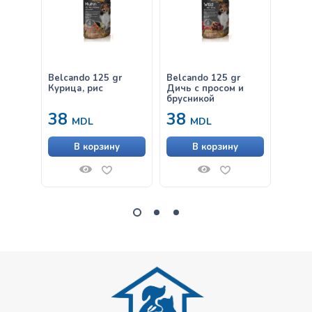
Belcando 125 gr
Belcando 125 gr
Belca
Курица, рис
Дичь с просом и
утка 
брусникой
морк
38
38
от
MDL
MDL
В корзину
В корзину