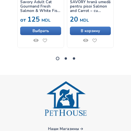
Savory Adult Cat
SAVORY hrană umedă
Savory
Gourmand Fresh
pentru pisoi Salmon
Sensit
Salmon & White Fish
and Carrot – cu
Fresh
– hrană uscată
somon și morcov în
Turke
125
20
от
от
echilibrată, cu
sos 85g
cu mie
MDL
MDL
conținut redus de
pentru
cereale, pe bază de
cu dig
Выбрать
В корзину
somon proaspăt și
pește alb, pentru
pisici adulte
Наши Магазины