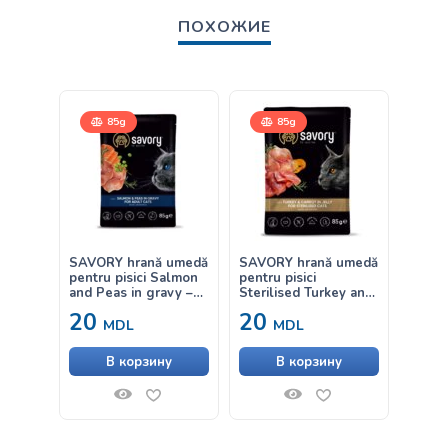
ПОХОЖИЕ
85g
85g
SAVORY hrană umedă
SAVORY hrană umedă
SAVOR
pentru pisici Salmon
pentru pisici
pentru
and Peas in gravy –
Sterilised Turkey and
Steril
cu somon și mazăre în
Carrot – curcan și
and C
20
20
22
sos 85g
morcov în jeleu 85g
miel ș
MDL
MDL
85g
В корзину
В корзину