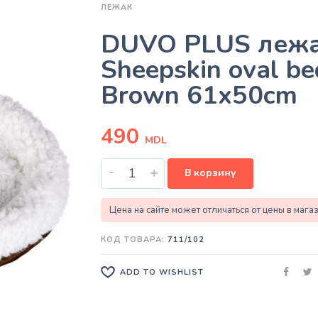
ЛЕЖАК
DUVO PLUS леж
Sheepskin oval be
Brown 61x50cm
490
MDL
-
+
В корзину
Цена на сайте может отличаться от цены в мага
КОД ТОВАРА:
711/102
ADD TO WISHLIST