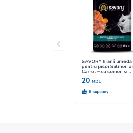
SAVORY hrană umedă
pentru pisoi Salmon a
Carrot – cu somon și
morcov în sos 85g
20
MDL
В корзину