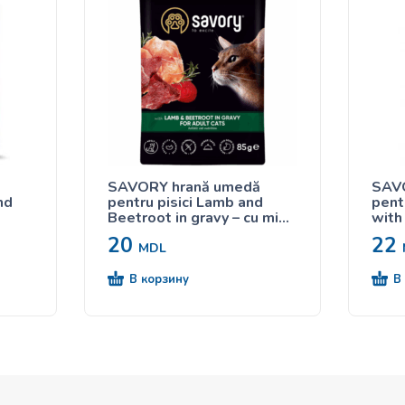
SAVORY hrană umedă
SAV
nd
pentru pisici Lamb and
pentr
Beetroot in gravy – cu miel
with
și sfeclă în sos 85g
cu mi
20
22
85g
MDL
В корзину
В