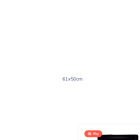
61x50cm
85g