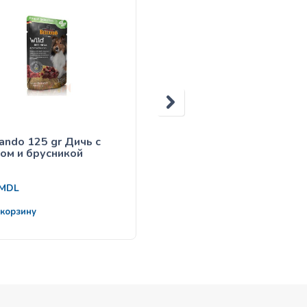
ando 125 gr Дичь с
Belcando 125 gr Курица
ом и брусникой
рис
38
MDL
MDL
 корзину
В корзину