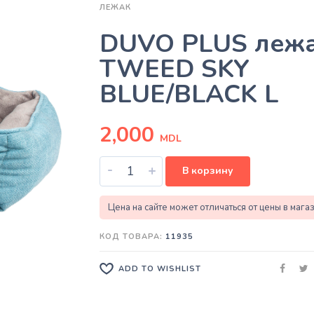
ЛЕЖАК
DUVO PLUS леж
TWEED SKY
BLUE/BLACK L
2,000
MDL
-
+
В корзину
Цена на сайте может отличаться от цены в мага
КОД ТОВАРА:
11935
ADD TO WISHLIST