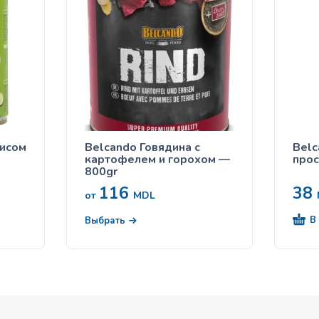
рисом
Belcando Говядина с
Belc
картофелем и горохом —
прос
800gr
116
38
от
MDL
В
Выбрать