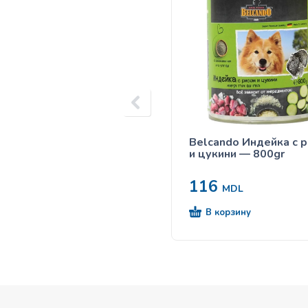
Belcando Индейка с 
и цукини — 800gr
116
MDL
В корзину