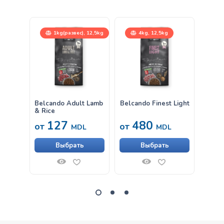
1kg(развес), 12,5kg
4kg, 12,5kg
Belcando Adult Lamb
Belcando Finest Light
Belca
& Rice
& Ric
127
480
от
от
от
MDL
MDL
Выбрать
Выбрать