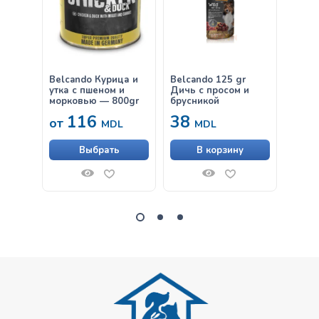
Belcando Курица и
Belcando 125 gr
Belca
утка с пшеном и
Дичь с просом и
лапшо
морковью — 800gr
брусникой
300gr
116
38
63
от
MDL
MDL
Выбрать
В корзину