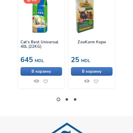
40L
Cat’s Best Universal
ZooKorm Корм
Croci
40L (22KG)
грыз
35X2
645
25
80
MDL
MDL
В корзину
В корзину