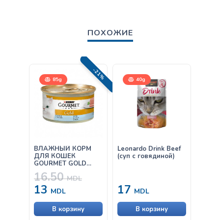
ПОХОЖИЕ
-21%
85g
40g
ВЛАЖНЫЙ КОРМ
Leonardo Drink Beef
Leona
ДЛЯ КОШЕК
(суп с говядиной)
Ocean
GOURMET GOLD
ПАШТЕТ С ТУНЦОМ
16.50
85Г
MDL
13
17
от
MDL
MDL
В корзину
В корзину