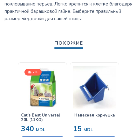
поклевывание перьев. Легко крепится к клетке благодаря
практичной барашковой гайке. Выберите правильный
размер жердочки для вашей птицы.
ПОХОЖИЕ
20L
Cat’s Best Universal
Навесная кормушка
Подв
20L (11KG)
мета
340
15
50
MDL
MDL