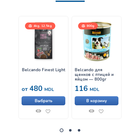
4kg, 12,5kg
800g
Belcando Finest Light
Belcando для
Belca
щенков с птицей и
лапшо
яйцом — 800gr
300gr
480
116
63
от
MDL
MDL
Выбрать
В корзину