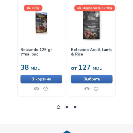
125g
1kg(развес), 12,5kg
Belcando 125 gr
Belcando Adult Lamb
Belca
Утка, рис
& Rice
рисом
800gr
38
127
11
от
MDL
MDL
В корзину
Выбрать