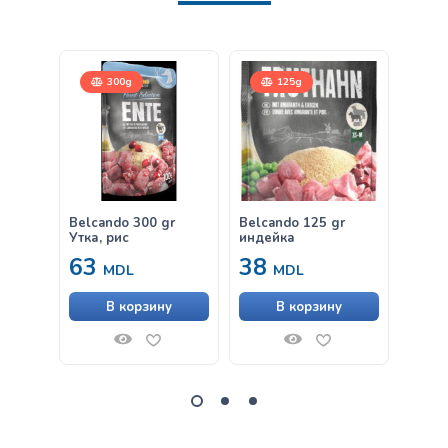
300g
125g
12,
Belcando 300 gr
Belcando 125 gr
Belca
Утка, рис
индейка
Gravy
63
38
от
MDL
MDL
В корзину
В корзину