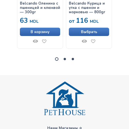
Belcando Оленина с
Belcando Курица и
Belca
пшеницей и клюквой
утка с пшеном и
Утка,
— 300gr
морковью — 800gr
63
116
38
от
MDL
MDL
В корзину
Выбрать
Наши Магазины