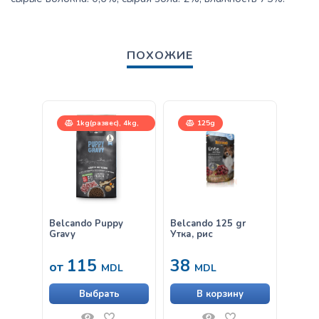
ПОХОЖИЕ
1kg(развес), 4kg,
125g
12,5kg
Belcando Puppy
Belcando 125 gr
Belca
Gravy
Утка, рис
лапшо
300gr
115
38
63
от
MDL
MDL
Выбрать
В корзину