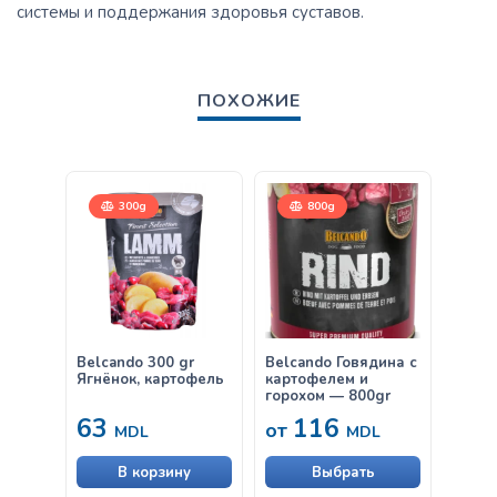
системы и поддержания здоровья суставов.
ПОХОЖИЕ
300g
800g
Belcando 300 gr
Belcando Говядина с
Belca
Ягнёнок, картофель
картофелем и
пшени
горохом — 800gr
— 30
63
116
63
от
MDL
MDL
В корзину
Выбрать