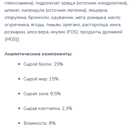
глюкозамина), гидролизат хряща (источник хондроитина),
шпинат, календула (источник лютеина), люцерна,
спирулина, брокколи, одуванчик, мята, ромашка, масло
огуречника, ягоды, тимьян, орегано, расторопша, юкка,
розмарин, алоэ вера, инулин (FOS), продукты дрожжей
(MOS)].
Аналитические компоненты:
Сырой белок: 25%
Сырой жир: 15%
Сырая зола: 8,5%
Сырая клетчатка: 2,3%
Влажность: 8%