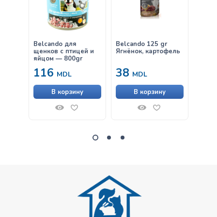
Belcando для
Belcando 125 gr
Belca
щенков с птицей и
Ягнёнок, картофель
утка 
яйцом — 800gr
морк
116
38
от
MDL
MDL
В корзину
В корзину