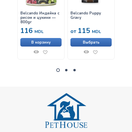
Belcando Индейка с
Belcando Puppy
Belca
рисом и цукини —
Gravy
& Ric
800gr
116
115
от
от
MDL
MDL
В корзину
Выбрать