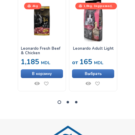
4kg
1,8kg, 1kg(развес),
7,5kg
Leonardo Fresh Beef
Leonardo Adult Light
Влаж
& Chicken
Leona
1,185
165
33
от
MDL
MDL
В корзину
Выбрать