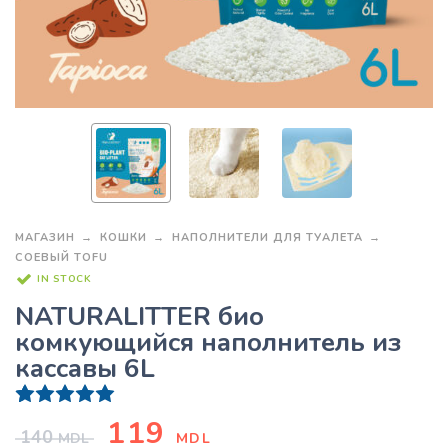
МАГАЗИН
КОШКИ
НАПОЛНИТЕЛИ ДЛЯ ТУАЛЕТА
СОЕВЫЙ TOFU
IN STOCK
NATURALITTER био
комкующийся наполнитель из
кассавы 6L
1
Рейтинг
5.00
из 5 на основе опроса
пользоват
119
140
MDL
MDL