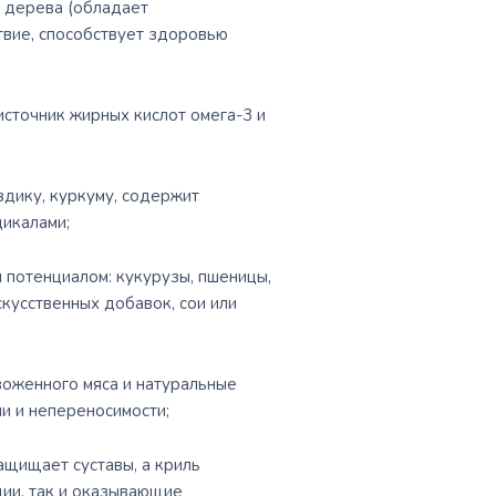
о дерева (обладает
твие, способствует здоровью
сточник жирных кислот омега-3 и
здику, куркуму, содержит
икалами;
 потенциалом: кукурузы, пшеницы,
скусственных добавок, сои или
оженного мяса и натуральные
и и непереносимости;
щищает суставы, а криль
ии, так и оказывающие