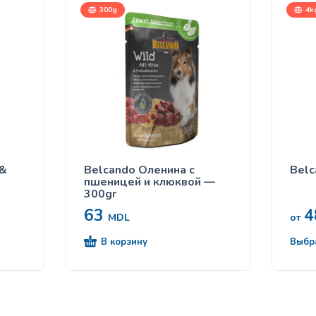
300g
4kg
 &
Belcando Оленина с
Belc
пшеницей и клюквой —
300gr
63
4
MDL
от
В корзину
Выбр