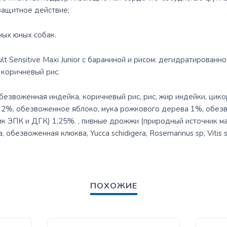
защитное действие;
ных юных собак.
t Sensitive Maxi Junior с бараниной и рисом: дегидратированно
 коричневый рис.
безвоженная индейка, коричневый рис, рис, жир индейки, цико
 2%, обезвоженное яблоко, мука рожкового дерева 1%, обе
к ЭПК и ДГК) 1,25%. , пивные дрожжи (природный источник м
обезвоженная клюква, Yucca schidigera, Rosemarinus sp, Vitis sp
ПОХОЖИЕ