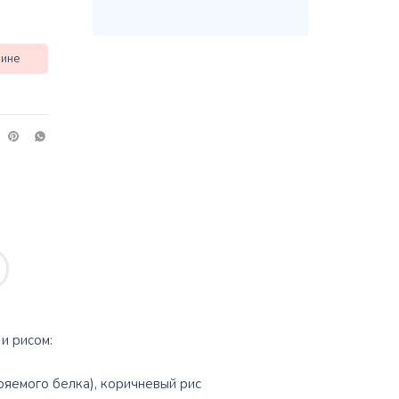
зине
и рисом:
ояемого белка), коричневый рис