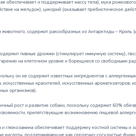
рая обеспечивает и поддерживает массу тела), мука рожковог
йствие на желудок), цикорий (оказывает пребиотическое дейс
 животного, содержит ракообразных из Антарктиды – Криль (и
одержит пивные дрожжи (стимулирует иммунную систему), гво
тарению на клеточном уровне и борющиеся со свободными рад
кольку он не содержит известных ингредиентов с аллергенным
а, искусственных красителей, искусственных ароматизаторов, и
ных организмов).
чный рост и развитие собаки, поскольку содержит 60% обезв
усвояемости, препятствующие возникновению пищевой аллерги
и глюкозамина обеспечивает поддержку костной системы и за
ые кислоты, поддерживающие как сердечно-сосудистые функц