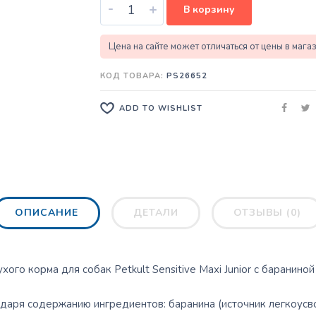
-
+
В корзину
Цена на сайте может отличаться от цены в мага
КОД ТОВАРА:
PS26652
ADD TO WISHLIST
ОПИСАНИЕ
ДЕТАЛИ
ОТЗЫВЫ (0)
ого корма для собак Petkult Sensitive Maxi Junior с бараниной 
даря содержанию ингредиентов: баранина (источник легкоусв