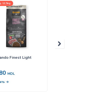
, 12,5kg
300g
ando Finest Light
Belcando 300 gr Ягнёнок
картофель
80
63
MDL
MDL
В корзину
ать