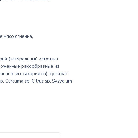
е мясо ягненка,
рий (натуральный источник
звоженные ракообразные из
аннанолигосахаридов), сульфат
, Curcuma sp, Citrus sp, Syzygium