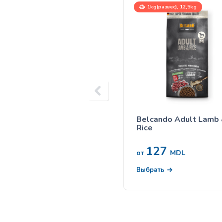
1kg(развес), 12,5kg
Belcando Adult Lamb
Rice
127
от
MDL
Выбрать