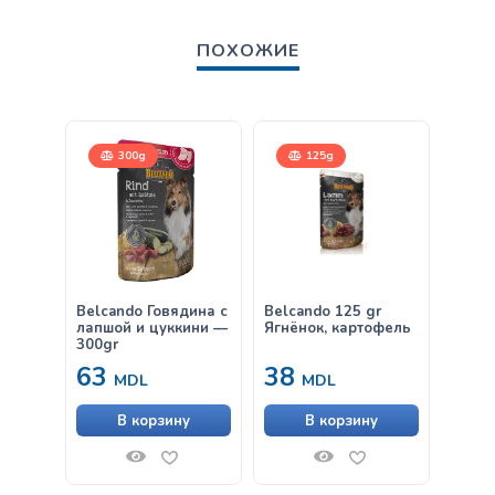
ПОХОЖИЕ
300g
125g
Belcando Говядина с
Belcando 125 gr
Belca
лапшой и цуккини —
Ягнёнок, картофель
овощ
300gr
63
38
11
MDL
MDL
В корзину
В корзину