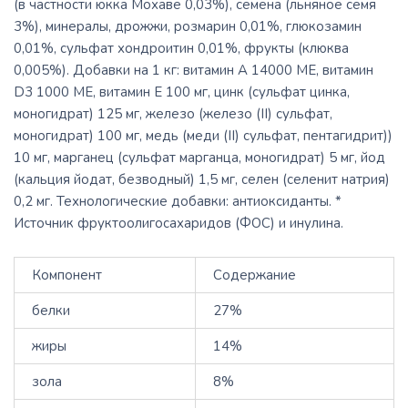
(в частности юкка Мохаве 0,03%), семена (льняное семя
3%), минералы, дрожжи, розмарин 0,01%, глюкозамин
0,01%, сульфат хондроитин 0,01%, фрукты (клюква
0,005%). Добавки на 1 кг: витамин А 14000 МЕ, витамин
D3 1000 МЕ, витамин Е 100 мг, цинк (сульфат цинка,
моногидрат) 125 мг, железо (железо (II) сульфат,
моногидрат) 100 мг, медь (меди (II) сульфат, пентагидрит))
10 мг, марганец (сульфат марганца, моногидрат) 5 мг, йод
(кальция йодат, безводный) 1,5 мг, селен (селенит натрия)
0,2 мг. Технологические добавки: антиоксиданты. *
Источник фруктоолигосахаридов (ФОС) и инулина.
Компонент
Содержание
белки
27%
жиры
14%
зола
8%