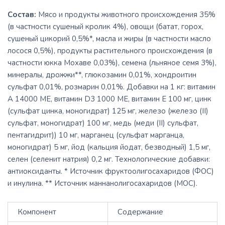
Состав:
Мясо и продукты животного происхождения 35%
(в частности сушеный кролик 4%), овощи (батат, горох,
сушеный цикорий 0,5%*, масла и жиры (в частности масло
лосося 0,5%), продукты растительного происхождения (в
частности юкка Мохаве 0,03%), семена (льняное семя 3%),
минералы, дрожжи**, глюкозамин 0,01%, хондроитин
сульфат 0,01%, розмарин 0,01%. Добавки на 1 кг: витамин
А 14000 МЕ, витамин D3 1000 МЕ, витамин Е 100 мг, цинк
(сульфат цинка, моногидрат) 125 мг, железо (железо (II)
сульфат, моногидрат) 100 мг, медь (меди (II) сульфат,
пентагидрит)) 10 мг, марганец (сульфат марганца,
моногидрат) 5 мг, йод (кальция йодат, безводный) 1,5 мг,
селен (селенит натрия) 0,2 мг. Технологические добавки:
антиоксиданты. * Источник фруктоолигосахаридов (ФОС)
и инулина. ** Источник маннанолигосахаридов (МОС).
Компонент
Содержание