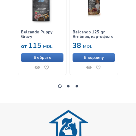
Belcando Puppy
Belcando 125 gr
Belca
Gravy
Ягнёнок, картофель
& Ric
115
38
от
от
MDL
MDL
Выбрать
В корзину