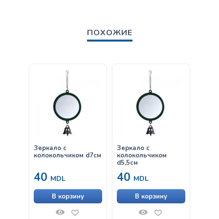
ПОХОЖИЕ
Зеркало с
Зеркало с
Cat’s 
колокольчиком d7см
колокольчиком
Straw
d5,5см
KG)
40
40
19
MDL
MDL
В корзину
В корзину