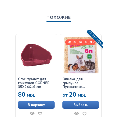
ПОХОЖИЕ
Р
А
С
П
Р
О
Д
Ж
А
10L, 40L, 6L, 3L
А
!
Croci туалет для
Опилка для
Croci
грызунов CORNER
грызунов
35X24X19 cm
Пухнастики
ЭКОВУДС
80
20
50
от
MDL
MDL
В корзину
Выбрать