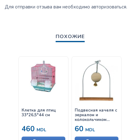
Для отправки отзыва вам необходимо
авторизоваться
.
ПОХОЖИЕ
Клетка для птиц
Подвесная качеля с
Подв
33*26,5*44 см
зеркалом и
колокольчиком
деревянная
460
60
50
большая
MDL
MDL