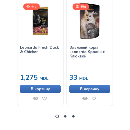
4kg
85g
Leonardo Fresh Duck
Влажный корм
Влаж
& Chicken
Leonardo Кролик с
Leona
Клюквой
Клюк
1,275
33
33
MDL
MDL
В корзину
В корзину