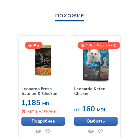
ПОХОЖИЕ
4kg
1,8kg, 1kg(развес),
7,5kg
Leonardo Fresh
Leonardo Kitten
Leona
Salmon & Chicken
Chicken
(суп с
1,185
MDL
160
17
от
MDL
НЕТ В НАЛИЧИИ
Подробнее
Выбрать