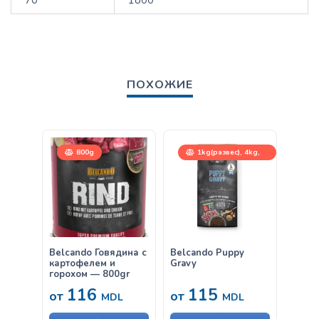
ПОХОЖИЕ
800g
1kg(развес), 4kg,
12,5kg
Belcando Говядина с
Belcando Puppy
Belca
картофелем и
Gravy
Говяд
горохом — 800gr
116
115
38
от
от
MDL
MDL