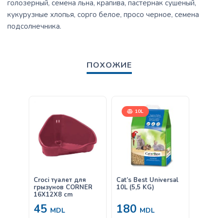
голозерный, семена льна, крапива, пастернак сушеный,
кукурузные хлопья, сорго белое, просо черное, семена
подсолнечника.
ПОХОЖИЕ
10L
Croci туалет для
Cat’s Best Universal
Beaph
грызунов CORNER
10L (5,5 KG)
50 мл
16X12X8 cm
45
180
11
MDL
MDL