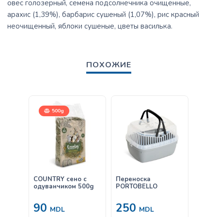
овес голозерный, семена подсолнечника очищенные,
арахис (1,39%), барбарис сушеный (1,07%), рис красный
неочищенный, яблоки сушеные, цветы василька.
ПОХОЖИЕ
500g
COUNTRY сено с
Переноска
Croci
одуванчиком 500g
PORTOBELLO
грыз
16X1
90
250
45
MDL
MDL