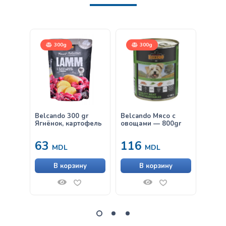
300g
300g
Belcando 300 gr
Belcando Мясо с
Belca
Ягнёнок, картофель
овощами — 800gr
& Ric
63
116
от
MDL
MDL
В корзину
В корзину