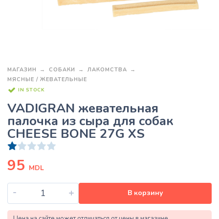
МАГАЗИН
СОБАКИ
ЛАКОМСТВА
МЯСНЫЕ / ЖЕВАТЕЛЬНЫЕ
IN STOCK
VADIGRAN жевательная
палочка из сыра для собак
CHEESE BONE 27G XS
1
Рейтинг
1.00
из 5 на основе опроса
пользователя
95
MDL
-
+
В корзину
Цена на сайте может отличаться от цены в магазине