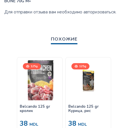
BONE 70G M»
Для отправки отзыва вам необходимо
авторизоваться
.
ПОХОЖИЕ
125g
125g
Belcando 125 gr
Belcando 125 gr
Belca
кролик
Курица, рис
38
38
от
MDL
MDL