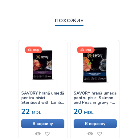
ПОХОЖИЕ
85g
85g
400
SAVORY hrană umedă
SAVORY hrană umedă
Savory
pentru pisici
pentru pisici Salmon
Steri
Sterilised with Lamb
and Peas in gravy –
Chick
and Cranberry – cu
cu somon și mazăre în
uscată
22
20
от
miel și merișor în sos
sos 85g
pentru
MDL
MDL
85g
steril
В корзину
В корзину