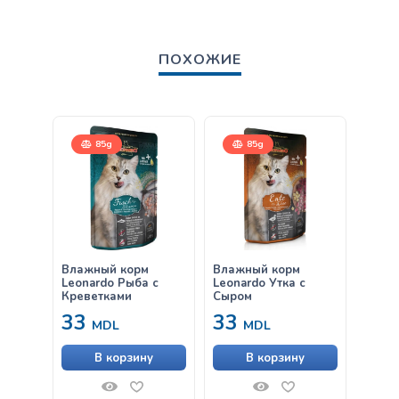
ПОХОЖИЕ
85g
85g
15
Влажный корм
Влажный корм
Leona
Leonardo Рыба с
Leonardo Утка с
& Ric
Креветками
Сыром
33
33
от
MDL
MDL
В корзину
В корзину