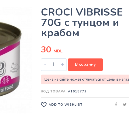
CROCI VIBRISSE
70G с тунцом и
крабом
30
MDL
-
+
В корзину
Цена на сайте может отличаться от цены в мага
КОД ТОВАРА:
A1018779
ADD TO WISHLIST