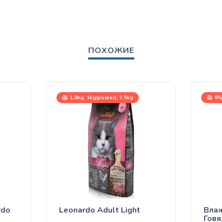
ПОХОЖИЕ
1,8kg, 1kg(развес), 7,5kg
85
rdo
Leonardo Adult Light
Влаж
Говя