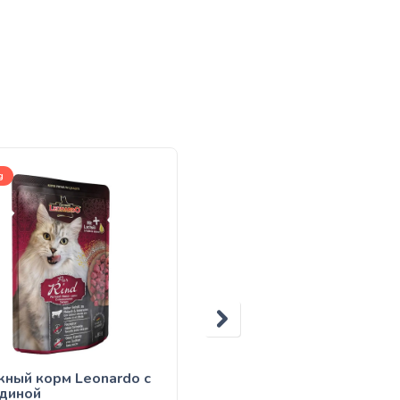
g
1kg(развес), 7,5kg, 15kg
ный корм Leonardo с
Leonardo Adult Maxi Cro
диной