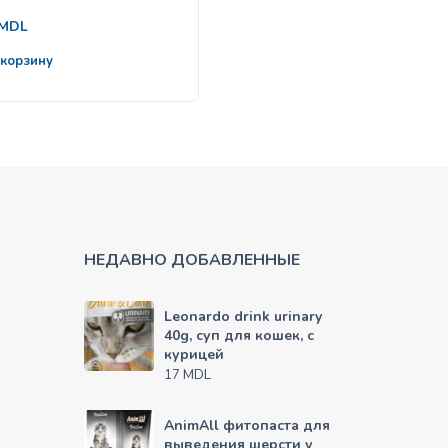
185
MDL
от
MDL
 корзину
Выбрать
НЕДАВНО ДОБАВЛЕННЫЕ
Leonardo drink urinary
40g, суп для кошек, с
курицей
MDL
17
AnimAll фитопаста для
выведения шерсти у