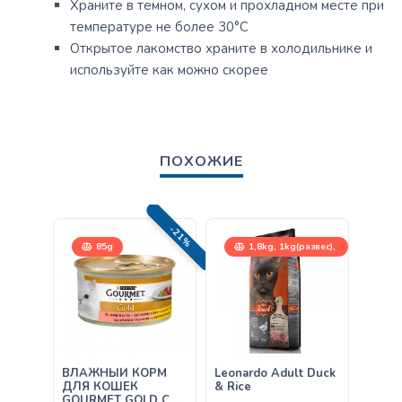
Храните в темном, сухом и прохладном месте при
температуре не более 30°C
Открытое лакомство храните в холодильнике и
используйте как можно скорее
ПОХОЖИЕ
-21%
85g
1,8kg, 1kg(развес),
15kg
ВЛАЖНЫЙ КОРМ
Leonardo Adult Duck
Влаж
ДЛЯ КОШЕК
& Rice
Leona
GOURMET GOLD С
Сыро