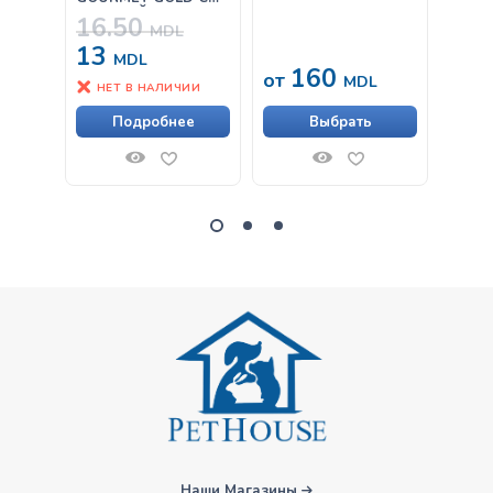
КУРИЦЕЙ И
16.50
ЛОСОСЕМ В СОУСЕ
MDL
85Г
13
MDL
160
33
от
MDL
НЕТ В НАЛИЧИИ
Подробнее
Выбрать
Наши Магазины