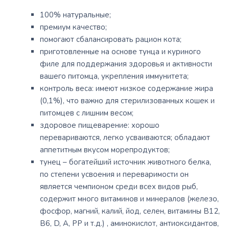
100% натуральные;
премиум качество;
помогают сбалансировать рацион кота;
приготовленные на основе тунца и куриного
филе для поддержания здоровья и активности
вашего питомца, укрепления иммунитета;
контроль веса: имеют низкое содержание жира
(0,1%), что важно для стерилизованных кошек и
питомцев с лишним весом;
здоровое пищеварение: хорошо
перевариваются, легко усваиваются; обладают
аппетитным вкусом морепродуктов;
тунец – богатейший источник животного белка,
по степени усвоения и переваримости он
является чемпионом среди всех видов рыб,
содержит много витаминов и минералов (железо,
фосфор, магний, калий, йод, селен, витамины В12,
В6, D, А, РР и т.д.) , аминокислот, антиоксидантов,