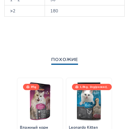
>
2
180
ПОХОЖИЕ
85g
1,8kg, 1kg(развес),
7,5kg
Влажный корм
Leonardo Kitten
Влаж