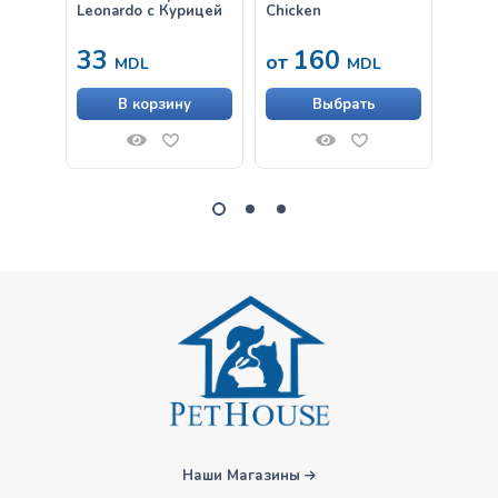
Leonardo с Курицей
Chicken
Leona
Говяд
33
160
33
от
MDL
MDL
В корзину
Выбрать
Наши Магазины