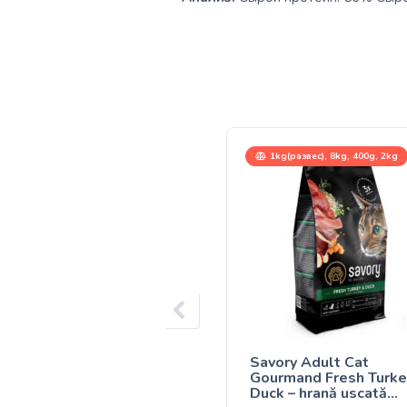
1kg(развес), 8kg, 400g, 2kg
Savory Adult Cat
Gourmand Fresh Turke
Duck – hrană uscată