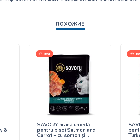
ПОХОЖИЕ
85g
85
SAVORY hrană umedă
SAV
y &
pentru pisoi Salmon and
pentr
Carrot – cu somon și
Turk