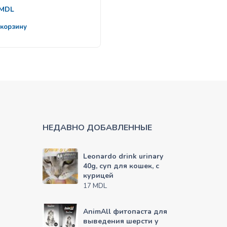
orcov în jeleu 85g
echilibrată, cu conținut
125
redus de cereale, pe baz
MDL
от
MDL
de somon proaspăt și
pește alb, pentru pisici
 корзину
Выбрать
adulte
НЕДАВНО ДОБАВЛЕННЫЕ
Leonardo drink urinary
40g, суп для кошек, с
курицей
MDL
17
AnimAll фитопаста для
выведения шерсти у