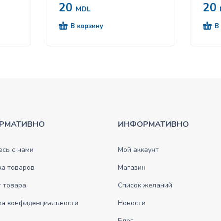
morcov în sos 85g
și m
20
20
bază
MDL
isici
В корзину
В
РМАТИВНО
ИНФОРМАТИВНО
сь с нами
Мой аккаунт
ка товаров
Магазин
 товара
Список желаний
ка конфиденциальности
Новости
Блог