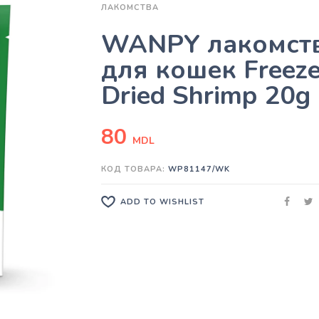
ЛАКОМСТВА
WANPY лакомст
для кошек Freez
Dried Shrimp 20g
80
MDL
КОД ТОВАРА:
WP81147/WK
ADD TO WISHLIST