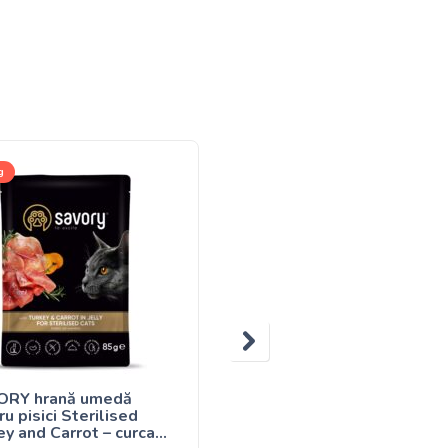
g
1kg(развес), 8kg, 400g, 2kg
ORY hrană umedă
Savory Adult Cat
u pisici Sterilised
Gourmand Fresh Salmon
ey and Carrot – curcan
White Fish – hrană uscat