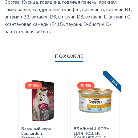
Состав: Курица, говядина, говяжья печень, крахмал,
глюкозамин, хондроитина сульфат, витамин А, витамин В1,
витамин В2, витамин В6, витамин D3, витамин Е, витамин С,
ксантановая камедь (Е415), таурин, D-биотин, D-
пантотеновая кислота.
ПОХОЖИЕ
-21%
85g
85g
Влажный корм
ВЛАЖНЫЙ КОРМ
Влаж
Leonardo с
ДЛЯ КОШЕК
Leona