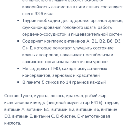
активностью и лишним весом, поскольку
калорийность лакомства в пяти стиках составляет
всего 33,6 ккал
Таурин необходим для здоровья органов зрения,
функционирования головного мозга, работы
сердечно-сосудистой и пищеварительной систем
Содержат комплекс витаминов А, В1, В2, В6, D3,
C и Е, которые помогают улучшить состояние
кожных покровов, налаживают метаболизм и
защищают организм на клеточном уровне
Не содержат ГМО, сахара, искусственных
консервантов, зерновых и красителей
В пакете 5 стиков по 14 граммов каждый
Состав: Тунец, курица, лосось, крахмал, рыбий жир,
ксантановая камедь (пищевой эмульгатор E415), таурин,
витамин А, витамин В1, витамин В2, витамин В6, витамин
D3, витамин E, витамин C, D-биотин, D-пантотеновая
кислота.