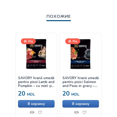
ПОХОЖИЕ
85g
85g
400
SAVORY hrană umedă
SAVORY hrană umedă
Savory
pentru pisoi Lamb and
pentru pisici Salmon
Sensit
Pumpkin – cu miel și
and Peas in gravy –
Fresh
dovleac în aspic 85g
cu somon și mazăre în
Turke
20
20
от
sos 85g
cu mie
MDL
MDL
pentru
cu dig
В корзину
В корзину