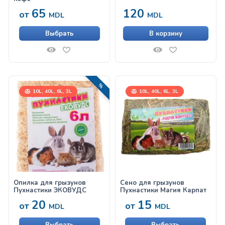
65
120
от
MDL
MDL
Выбрать
В корзину
РАСПРОДАЖА!
10L, 40L, 6L, 3L
10L, 40L, 6L, 3L
Опилка для грызунов
Сено для грызунов
Пухнастики ЭКОВУДС
Пухнастики Магия Карпат
20
15
от
от
MDL
MDL