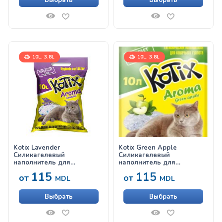
Выбрать
Выбрать
10L, 3.8L
10L, 3.8L
Kotix Lavender
Kotix Green Apple
Силикагелевый
Силикагелевый
наполнитель для
наполнитель для
кошачьего туалета с
кошачьего туалета с
115
115
от
от
ароматом лаванды
ароматом яблока
MDL
MDL
Выбрать
Выбрать