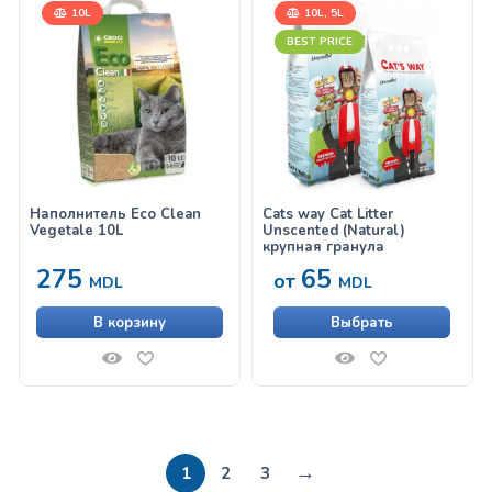
10L
10L, 5L
BEST PRICE
Наполнитель Eco Clean
Cats way Cat Litter
Vegetale 10L
Unscented (Natural)
крупная гранула
275
65
от
MDL
MDL
В корзину
Выбрать
→
1
2
3