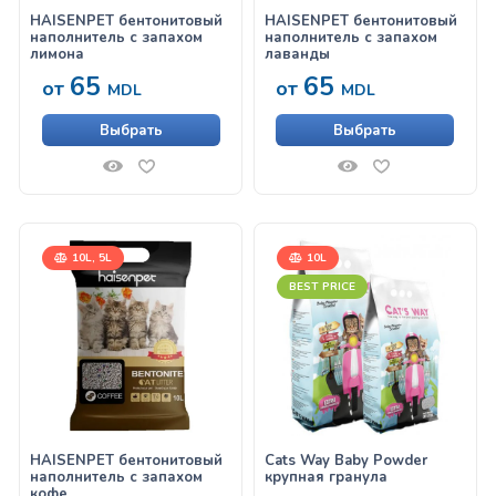
HAISENPET бентонитовый
HAISENPET бентонитовый
наполнитель с запахом
наполнитель с запахом
лимона
лаванды
65
65
от
от
MDL
MDL
Выбрать
Выбрать
10L, 5L
10L
BEST PRICE
HAISENPET бентонитовый
Cats Way Baby Powder
наполнитель с запахом
крупная гранула
кофе