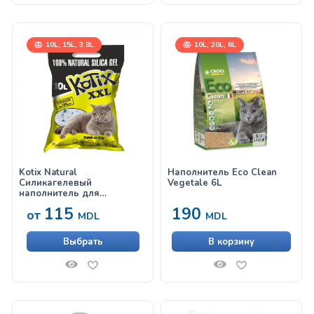
10L, 15L, 3.8L
10L, 20L, 6L
Kotix Natural
Наполнитель Eco Clean
Силикагелевый
Vegetale 6L
наполнитель для
кошачьего туалета
115
190
от
MDL
MDL
Выбрать
В корзину