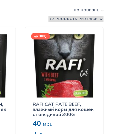
ПО НОВИЗНЕ
300g
N,
RAFI CAT PATE BEEF,
шек
влажный корм для кошек
с говядиной 300G
40
MDL