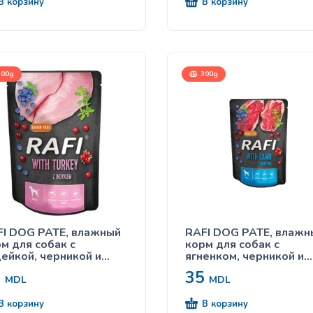
В корзину
В корзину
00g
300g
I DOG PATE, влажный
RAFI DOG PATE, влажн
м для собак с
корм для собак с
ейкой, черникой и
ягненком, черникой и
юквой 300g
клюквой 300g
5
35
MDL
MDL
В корзину
В корзину