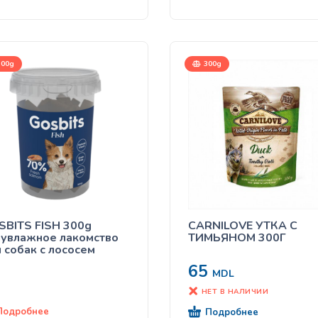
00g
300g
SBITS FISH 300g
CARNILOVE УТКА С
лувлажное лакомство
ТИМЬЯНОМ 300Г
 собак с лососем
65
MDL
НЕТ В НАЛИЧИИ
Подробнее
Подробнее