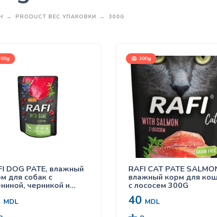
Н
PRODUCT ВЕС УПАКОВКИ
300G
00g
300g
I DOG PATE, влажный
RAFI CAT PATE SALMO
м для собак с
влажный корм для ко
ниной, черникой и
с лососем 300G
юквой 300g
5
40
MDL
MDL