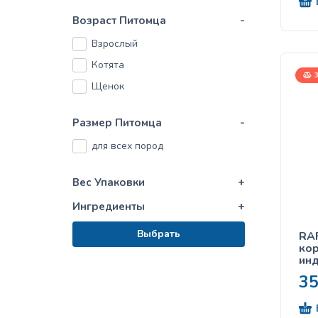
Возраст Питомца
-
Взрослый
Котята
3
Щенок
Размер Питомца
-
для всех пород
Вес Упаковки
+
Ингредиенты
+
Выбрать
RAF
кор
инд
кл
3