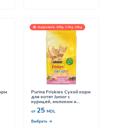
1kg(развес), 300g, 1,5kg, 10kg
корм
Purina Friskies Сухой корм
для котят Junior с
курицей, молоком и
овощами
25
от
MDL
Выбрать