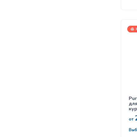
1
Pur
для ко
ку
от
Выб