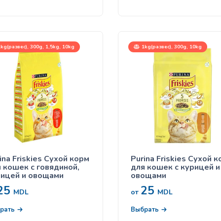
kg(развес), 300g, 1,5kg, 10kg
1kg(развес), 300g, 10kg
ina Friskies Сухой корм
Purina Friskies Сухой 
шек с говядиной,
для кошек с курицей и
рицей и овощами
овощами
25
25
MDL
от
MDL
рать
Выбрать