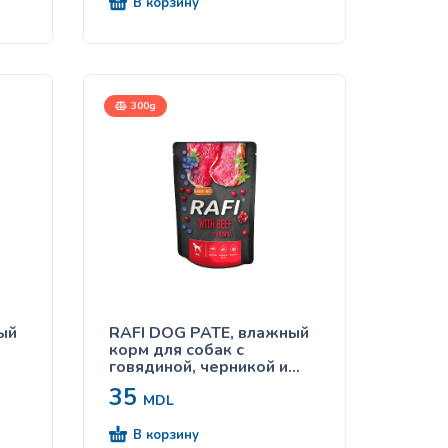
В корзину
300g
ый
RAFI DOG PATE, влажный
корм для собак с
говядиной, черникой и
клюквой 300g
35
MDL
В корзину