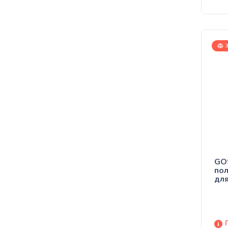
3
GO
по
для