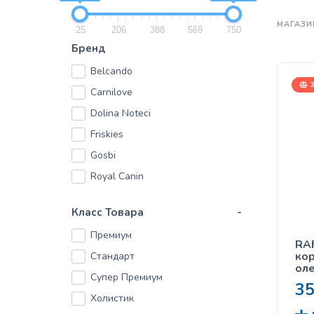
МАГАЗИ
25
206
388
569
750
Бренд
Belcando
3
Carnilove
Dolina Noteci
Friskies
Gosbi
Royal Canin
Класс Товара
-
Премиум
RAF
кор
Стандарт
оле
Супер Премиум
кл
3
Холистик