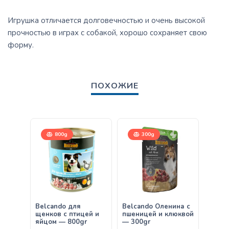
Игрушка отличается долговечностью и очень высокой
прочностью в играх с собакой, хорошо сохраняет свою
форму.
ПОХОЖИЕ
800g
300g
Belcando для
Belcando Оленина с
Belca
щенков с птицей и
пшеницей и клюквой
кроли
яйцом — 800gr
— 300gr