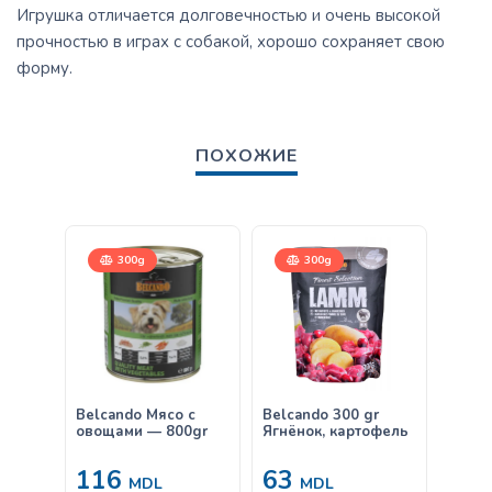
Игрушка отличается долговечностью и очень высокой
прочностью в играх с собакой, хорошо сохраняет свою
форму.
ПОХОЖИЕ
300g
300g
Belcando Мясо с
Belcando 300 gr
Belca
овощами — 800gr
Ягнёнок, картофель
щенко
яйцом
116
63
11
MDL
MDL