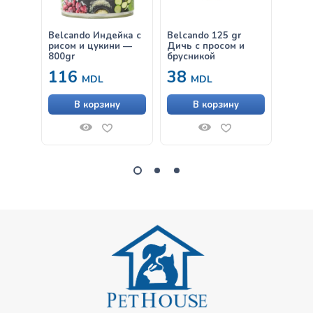
Belcando Индейка с
Belcando 125 gr
Belca
рисом и цукини —
Дичь с просом и
Куриц
800gr
брусникой
116
38
38
MDL
MDL
В корзину
В корзину