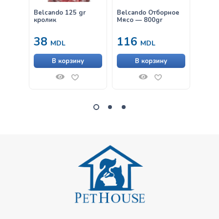
Belcando 125 gr
Belcando Отборное
Belca
кролик
Мясо — 800gr
щенко
яйцом
38
116
11
MDL
MDL
В корзину
В корзину