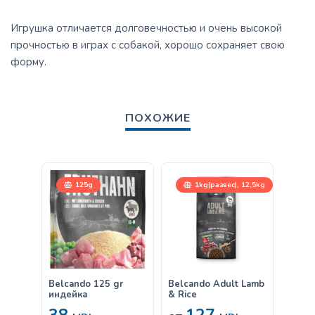
Игрушка отличается долговечностью и очень высокой
прочностью в играх с собакой, хорошо сохраняет свою
форму.
ПОХОЖИЕ
125g
1kg(развес), 12,5kg
12,
Belcando 125 gr
Belcando Adult Lamb
Belca
индейка
& Rice