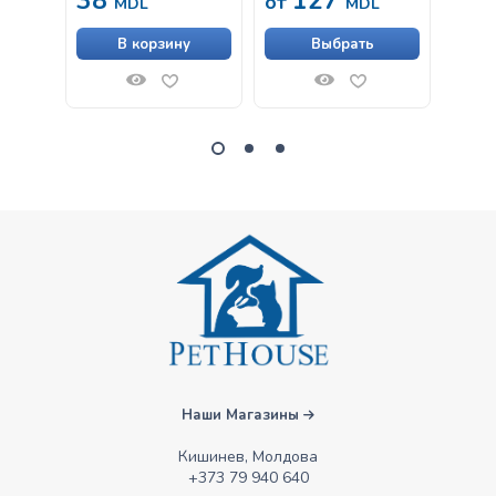
38
127
от
от
MDL
MDL
В корзину
Выбрать
Наши Магазины
Кишинев, Молдова
+373 79 940 640