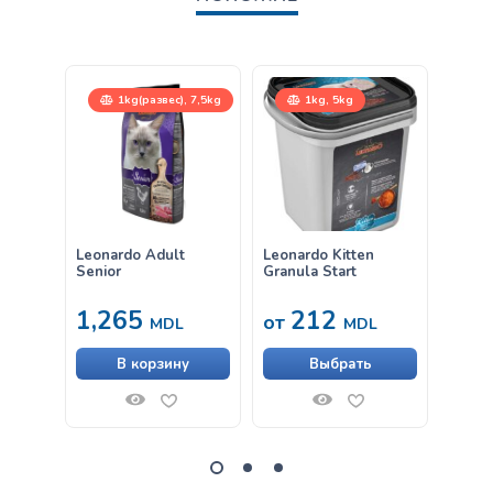
1kg(развес), 7,5kg
1kg, 5kg
Leonardo Adult
Leonardo Kitten
Leona
Senior
Granula Start
(суп с
1,265
212
17
от
MDL
MDL
В корзину
Выбрать