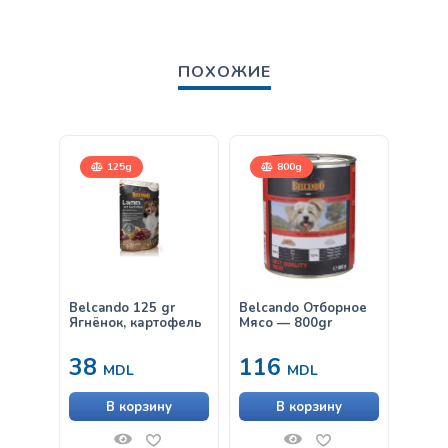
ПОХОЖИЕ
125g
800g
12,
Belcando 125 gr
Belcando Отборное
Belca
Ягнёнок, картофель
Мясо — 800gr
38
116
от
MDL
MDL
В корзину
В корзину